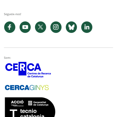
Segueix-nos!
Som: