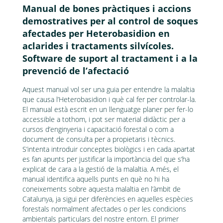
Manual de bones pràctiques i accions
demostratives per al control de soques
afectades per Heterobasidion en
aclarides i tractaments silvícoles.
Software de suport al tractament i a la
prevenció de l’afectació
Aquest manual vol ser una guia per entendre la malaltia
que causa l’Heterobasidion i què cal fer per controlar-la.
El manual està escrit en un llenguatge planer per fer-lo
accessible a tothom, i pot ser material didàctic per a
cursos d’enginyeria i capacitació forestal o com a
document de consulta per a propietaris i tècnics.
S’intenta introduir conceptes biològics i en cada apartat
es fan apunts per justificar la importància del que s’ha
explicat de cara a la gestió de la malaltia. A més, el
manual identifica aquells punts en què no hi ha
coneixements sobre aquesta malaltia en l’àmbit de
Catalunya, ja sigui per diferències en aquelles espècies
forestals normalment afectades o per les condicions
ambientals particulars del nostre entorn. El primer