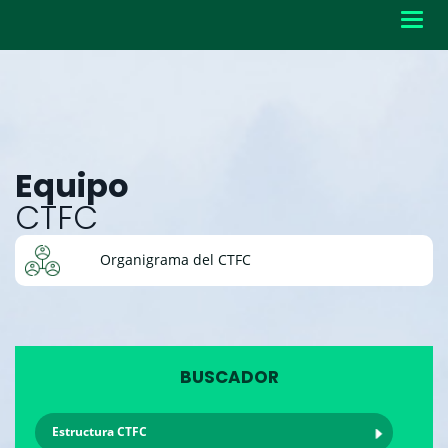
Toggl
navig
Equipo
CTFC
Organigrama del CTFC
BUSCADOR
Estructura CTFC