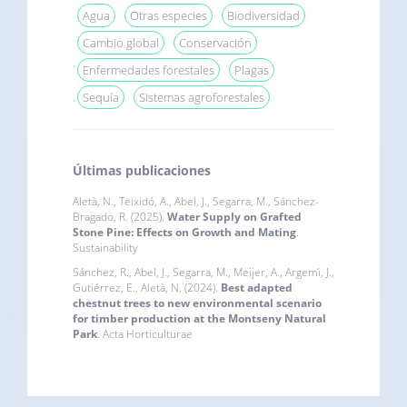
Agua
Otras especies
Biodiversidad
Cambio global
Conservación
Enfermedades forestales
Plagas
Sequía
Sistemas agroforestales
Últimas publicaciones
Aletà, N., Teixidó, A., Abel, J., Segarra, M., Sánchez-
Bragado, R. (2025).
Water Supply on Grafted
Stone Pine: Effects on Growth and Mating
.
Sustainability
Sánchez, R., Abel, J., Segarra, M., Meijer, A., Argemı́, J.,
Gutiérrez, E., Aletà, N. (2024).
Best adapted
chestnut trees to new environmental scenario
for timber production at the Montseny Natural
Park
. Acta Horticulturae