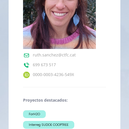
ruth.sanchez@ctfc.cat
699 673 517
0000-0003-4236-549X
Proyectos destacados:
ForH2O
Interreg SUDOE COOPTREE