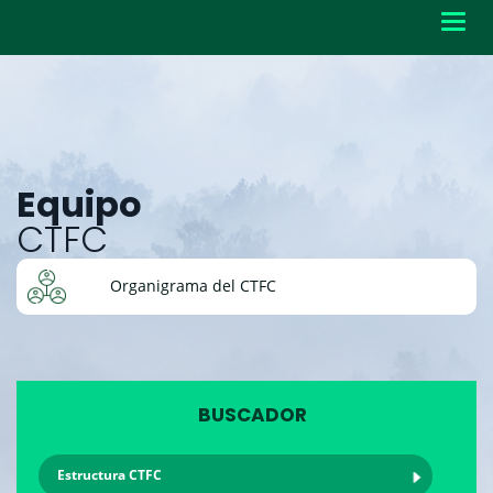
Toggl
navig
Equipo
CTFC
Organigrama del CTFC
BUSCADOR
Estructura CTFC